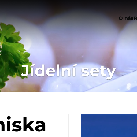
O nás
R
Jídelní sety
miska