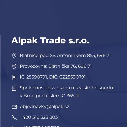
Alpak Trade s.r.o.
Blatnice pod Sv. Antonínkem 855, 696 71
Provozovna: Blatnička 76, 696 71
IČ: 25590791, DIČ: CZ25590791
Společnost je zapsána u Krajského soudu
v Brně pod číslem C-365-11
objednavky@alpak.cz
+420 518 323 803