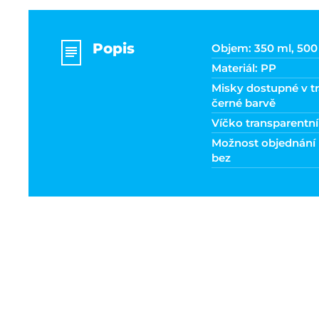
Popis
Objem: 350 ml, 500
Materiál: PP
Misky dostupné v tr
černé barvě
Víčko transparentn
Možnost objednání 
bez