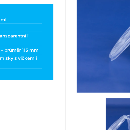
 ml
ansparentní i
í – průměr 115 mm
misky s víčkem i